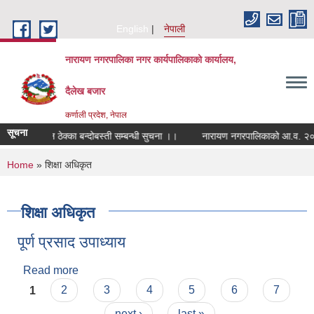
Skip to main content
English
नेपाली
नारायण नगरपालिका नगर कार्यपालिकाको कार्यालय,
दैलेख बजार
कर्णाली प्रदेश, नेपाल
सूचना
कबाड संकलन ठेक्का बन्दोबस्ती सम्बन्धी सुचना ।।
नारायण नगरपालिकाको आ.व. २०८३/
You are here
Home
» शिक्षा अधिकृत
शिक्षा अधिकृत
पूर्ण प्रसाद उपाध्याय
Read more
about पूर्ण प्रसाद उपाध्याय
Pages
1
2
3
4
5
6
7
next ›
last »