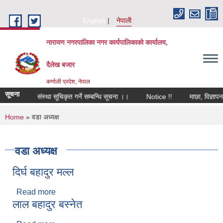
Skip to main content
English
नेपाली
नारायण नगरपालिका नगर कार्यपालिकाको कार्यालय,
दैलेख बजार
कर्णाली प्रदेश, नेपाल
सूचना
 सहकारी संस्था सूचिकृत गर्ने सम्बन्धि सूचना ।।
Notice !!
माछा, विज्ञापन र
You are here
Home
» वडा अध्यक्ष
वडा अध्यक्ष
दिर्घ बहादुर मल्ल
Read more
about दिर्घ बहादुर मल्ल
लाल बहादुर बस्नेत