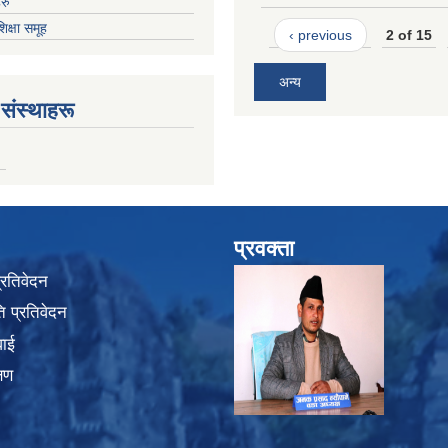
रु
शिक्षा समूह
‹ previous
2 of 15
अन्य
संस्थाहरू
प्रवक्ता
प्रतिवेदन
 प्रतिवेदन
वाई
्षण