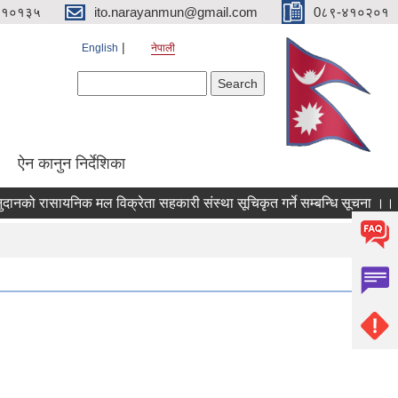
४१०१३५
ito.narayanmun@gmail.com
0८९-४१०२०१
English
नेपाली
Search form
Search
ऐन कानुन निर्देशिका
 रासायनिक मल विक्रेता सहकारी संस्था सूचिकृत गर्ने सम्बन्धि सूचना ।।