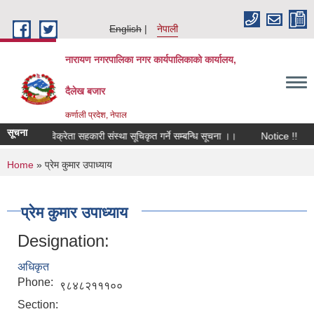
Skip to main content
English
नेपाली
नारायण नगरपालिका नगर कार्यपालिकाको कार्यालय,
दैलेख बजार
कर्णाली प्रदेश, नेपाल
सूचना
निक मल विक्रेता सहकारी संस्था सूचिकृत गर्ने सम्बन्धि सूचना ।।
Notice !!
म
You are here
Home
» प्रेम कुमार उपाध्याय
प्रेम कुमार उपाध्याय
Designation:
अधिकृत
Phone:
९८४८२१११००
Section: