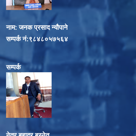
नाम: जनक प्रसाद न्यौपाने
सम्पर्क नं:९८४८०५७५६४
सम्पर्क
नेत्र बहादुर बस्नेत