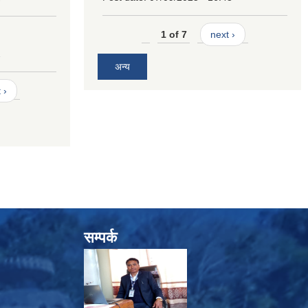
1 of 7
next ›
2
अन्य
 ›
सम्पर्क