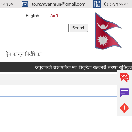
४१०१३५
ito.narayanmun@gmail.com
0८९-४१०२०१
English
नेपाली
Search form
Search
ऐन कानुन निर्देशिका
अनुदानको रासायनिक मल विक्रेता सहकारी संस्था सूचिकृत गर्ने स