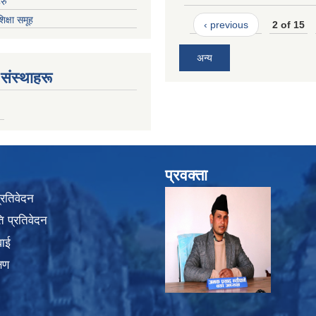
रु
शिक्षा समूह
‹ previous
2 of 15
अन्य
संस्थाहरू
प्रवक्ता
प्रतिवेदन
 प्रतिवेदन
वाई
्षण