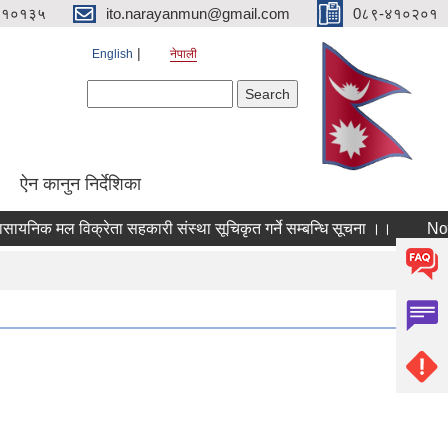
४१०१३५
ito.narayanmun@gmail.com
0८९-४१०२०१
English
नेपाली
Search form
Search
ऐन कानुन निर्देशिका
क मल विक्रेता सहकारी संस्था सूचिकृत गर्ने सम्बन्धि सूचना ।।
Notice !