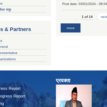
es
Post date:
03/01/2024 - 08:0
शिक्षा समूह
1 of 14
next
more
ls & Partners
es
neral
presentative
anizations
प्रवक्ता
ress Report
rogress Report
ng