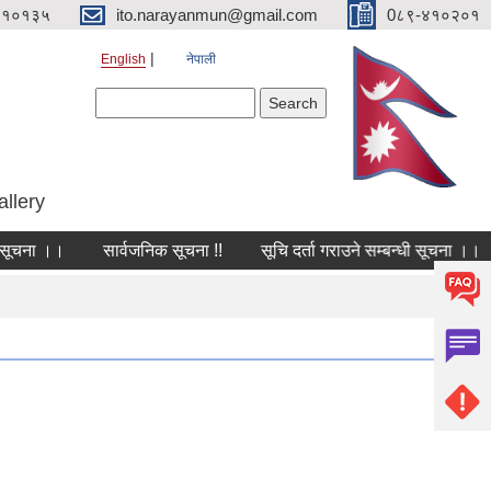
४१०१३५
ito.narayanmun@gmail.com
0८९-४१०२०१
English
नेपाली
Search form
Search
allery
ना ।।
सार्वजनिक सूचना !!
सूचि दर्ता गराउने सम्बन्धी सूचना ।।