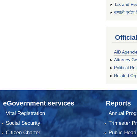
Tax and Fe
कर्णाली प्रदेश 
Officia
AID Agenci
Attorney Ge
Political Re
Related Org
eGovernment services
Reports
Vital Registration
Annual Prog
Social Security
Trimester P
Citizen Charter
Public Heari