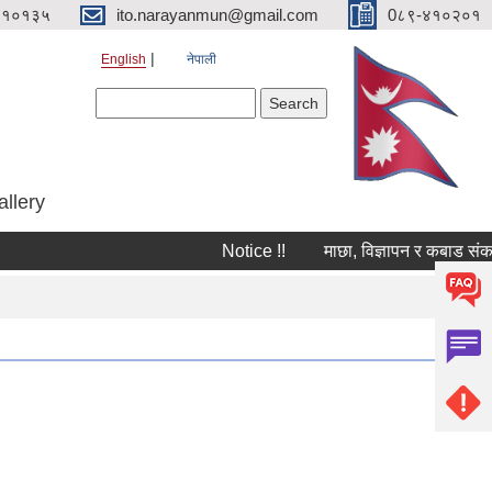
४१०१३५
ito.narayanmun@gmail.com
0८९-४१०२०१
English
नेपाली
Search form
Search
allery
Notice !!
माछा, विज्ञापन र कबाड संकलन ठेक्