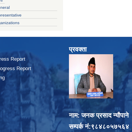
neral
presentative
anizations
प्रवक्ता
ress Report
rogress Report
ng
नाम: जनक प्रसाद न्यौपाने
सम्पर्क नं:९८४८०५७५६४