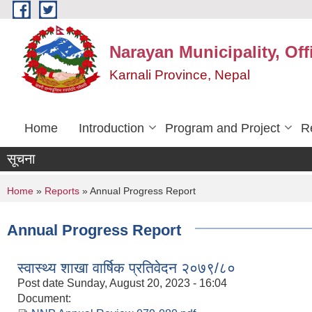
Skip to main content
Narayan Municipality, Off
Karnali Province, Nepal
Home
Introduction
Program and Project
R
सूचना
You are here
Home
»
Reports
» Annual Progress Report
Annual Progress Report
स्वास्थ्य शाखा वार्षिक प्रतिवेदन २०७९/८०
Post date
Sunday, August 20, 2023 - 16:04
Document: