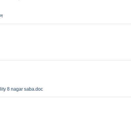
दन
lity 8 nagar saba.doc