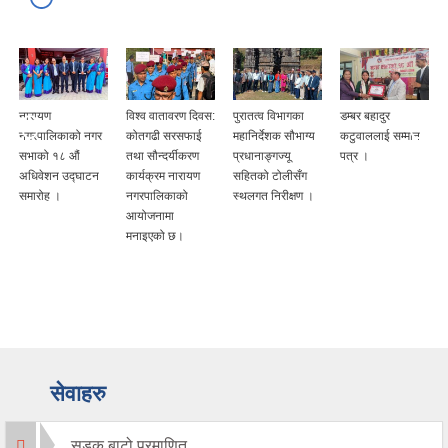
नारायण
विश्व वातावरण दिवस:
पुरातत्व विभागका
डम्बर बहादुर
नगरपालिकाको नगर
कोतगढी सरसफाई
महानिर्देशक सौभाग्य
कटुवाललाई सम्मान
सभाको १८ औं
तथा सौन्दर्यीकरण
प्रधानाङ्गज्यू
पत्र ।
अधिवेशन उद्घाटन
कार्यक्रम नारायण
सहितको टोलीसँग
समारोह ।
नगरपालिकाको
स्थलगत निरीक्षण ।
आयोजनामा
मनाइएको छ।
सेवाहरु
सडक,बाटो प्रमाणित