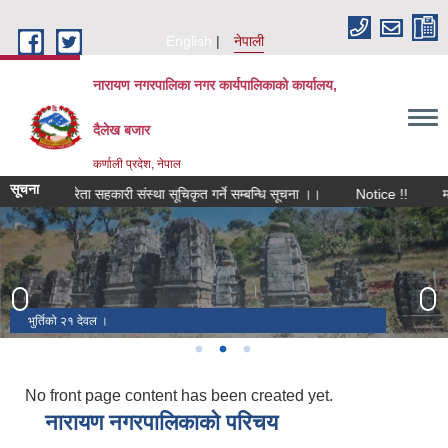
Skip to main content
English
नेपाली
नारायण नगरपालिका नगर कार्यपालिकाको कार्यालय,
दैलेख बजार
कर्णाली प्रदेश, नेपाल
सूचना
ल विक्रेता सहकारी संस्था सूचिकृत गर्ने सम्बन्धि सूचना ।।
Notice !!
माछा, व
बेलासपुर मन्दिर ।
भुर्तिको २१ देवल ।
जाहरकोटकाे एक देवल / पादुकाको एक सिलालेख ।
No front page content has been created yet.
नारायण नगरपालिकाको परिचय