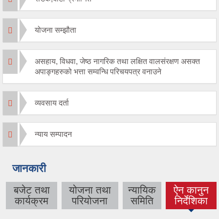
योजना सम्झौता
असहाय, विधवा, जेष्ठ नागरिक तथा लक्षित वालसंरक्षण असक्त
अपाङ्गहरुको भत्ता सम्वन्धि परिचयपत्र वनाउने
व्यवसाय दर्ता
न्याय सम्पादन
जानकारी
बजेट तथा
योजना तथा
न्यायिक
ऐन कानुन
(active
कार्यक्रम
परियोजना
समिति
निर्देशिका
tab)